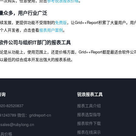
一次购买，任意使用，点击
参考锐浪报表价格
。
量众多，用户行业广泛
续发展，更提供功能不受限制的
免费版
，让Grid++Report积累了大量用
个人开发者，点击查看
报表用户案例
。
软件公司与组织IT部门的报表工具
论是从功能上，使用范围上，还是价格方面，Grid++Report都是最适合软
以最低的综合成本开发出强大的报表系统。
咨询
锐浪报表工具
20-82520837
报表工具介绍
报表选型指导
41243789 微信：gridreport-cn
报表软件下载
 sales@rubylong.cn
报表在线演示
工具价格