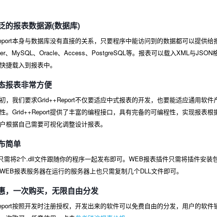
泛的报表数据源(数据库)
++Report本身与数据库没有直接的关系，只要程序中能访问到的数据都可以提
rver、MySQL、Oracle、Access、PostgreSQL等。报表可以载入XM
快捷载入到报表中。
态报表非常方便
初，我们要求Grid++Report不仅要适应中式报表的开发，也要能适应通用
性。Grid++Report提供了丰富的编程接口，具有完备的可编程性，实现报
户根据自己需要可视化调整设计报表。
布简单
表只需将2个.dll文件跟随你的程序一起发布即可。WEB报表插件只需将插件安装
WEB报表服务器在运行的服务器上也只需复制几个DLL文件即可。
惠，一次购买，无限自由分发
++Report按照开发时注册授权，开发出来的软件可以免费自由的分发，用户的软件销