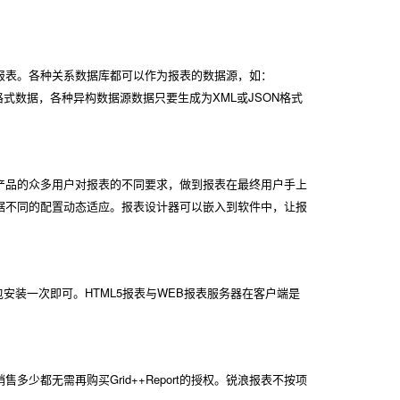
供给报表。各种关系数据库都可以作为报表的数据源，如：
L与JSON格式数据，各种异构数据源数据只要生成为XML或JSON格式
软件产品的众多用户对报表的不同要求，做到报表在最终用户手上
表根据不同的配置动态适应。报表设计器可以嵌入到软件中，让报
包安装一次即可。HTML5报表与WEB报表服务器在客户端是
售多少都无需再购买Grid++Report的授权。锐浪报表不按项