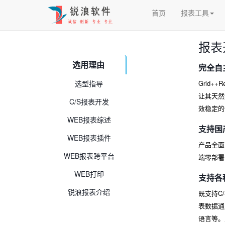
首页
报表工具
报表开
选用理由
完全自
选型指导
Grid
让其天然
C/S报表开发
效稳定的
WEB报表综述
支持国
WEB报表插件
产品全面
WEB报表跨平台
端零部署
WEB打印
支持各
锐浪报表介绍
既支持C/
表数据通
语言等。