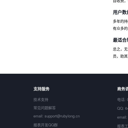
目收费，
用户数
多年的持
有众多的
最适合
总之，无
员，助其
支持服务
商务
技术支持
电话: 0
常见问题解答
QQ: 6
email: support@rubylong.cn
email:
报表开发QQ群
报表